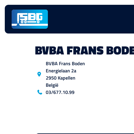
Navigatie
overslaan
BVBA FRANS BOD
Locatie
BVBA Frans Boden
Energielaan
2a
2950
Kapellen
België
Blog_field_telefoon
03/677.10.99