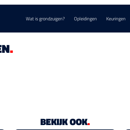
Wat is grondzuigen?
Opleidingen
Keuringen
EN
.
BEKIJK OOK
.