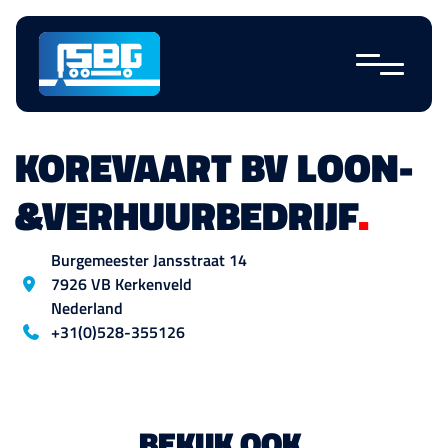
Navigatie
overslaan
KOREVAART BV LOON-
&VERHUURBEDRIJF
.
Locatie
Burgemeester Jansstraat
14
7926 VB
Kerkenveld
Nederland
Blog_field_telefoon
+31(0)528-355126
BEKIJK OOK
.