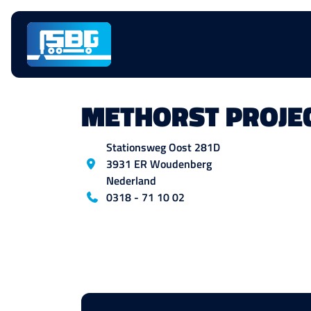
Navigatie
overslaan
METHORST PROJEC
Locatie
Stationsweg Oost
281D
3931 ER
Woudenberg
Nederland
Blog_field_telefoon
0318 - 71 10 02