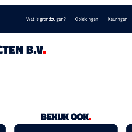
Wat is grondzuigen?
Opleidingen
Keuringen
TEN B.V
.
BEKIJK OOK
.