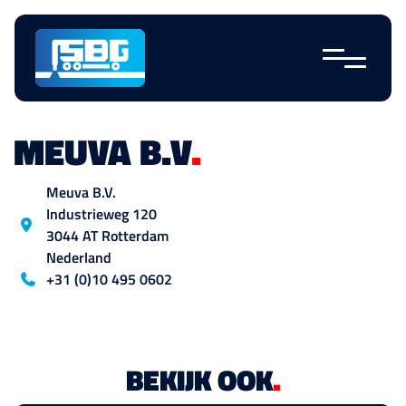
Navigatie
overslaan
MEUVA B.V
.
Locatie
Meuva B.V.
Industrieweg
120
3044 AT
Rotterdam
Nederland
Blog_field_telefoon
+31 (0)10 495 0602
BEKIJK OOK
.