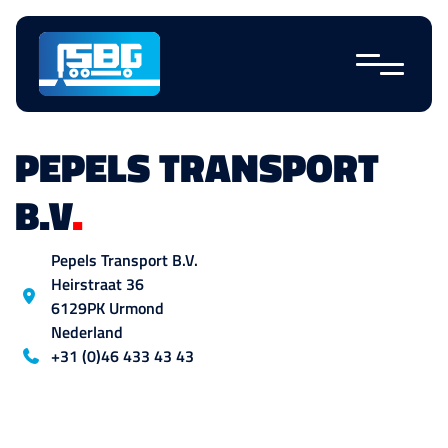
Navigatie
overslaan
PEPELS TRANSPORT
B.V
.
Locatie
Pepels Transport B.V.
Heirstraat
36
6129PK
Urmond
Nederland
Blog_field_telefoon
+31 (0)46 433 43 43