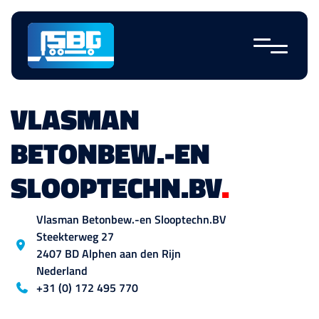
Navigatie
overslaan
VLASMAN
BETONBEW.-EN
SLOOPTECHN.BV
.
Locatie
Vlasman Betonbew.-en Slooptechn.BV
Steekterweg
27
2407 BD
Alphen aan den Rijn
Nederland
Blog_field_telefoon
+31 (0) 172 495 770