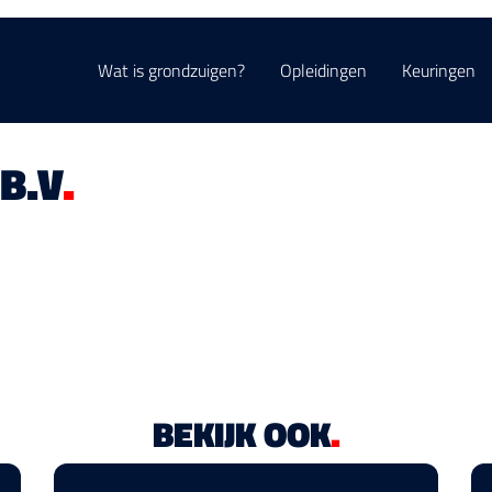
Wat is grondzuigen?
Opleidingen
Keuringen
B.V
.
BEKIJK OOK
.