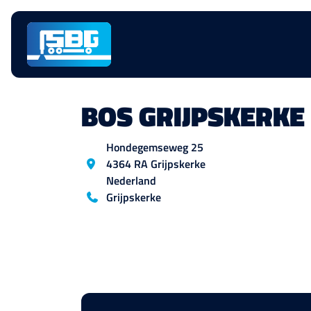
Skip
navigation
BOS GRIJPSKERKE 
Location
Hondegemseweg
25
4364 RA
Grijpskerke
Nederland
Blog_field_telefoon
Grijpskerke