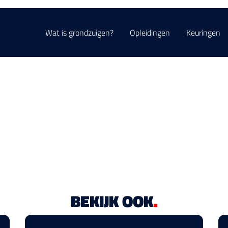
Wat is grondzuigen?
Opleidingen
Keuringen
BEKIJK OOK
.