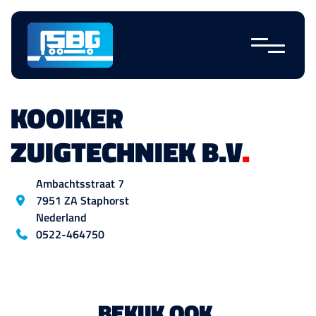
Skip
navigation
KOOIKER
ZUIGTECHNIEK B.V
.
Location
Ambachtsstraat
7
7951 ZA
Staphorst
Nederland
Blog_field_telefoon
0522-464750
BEKIJK OOK
.