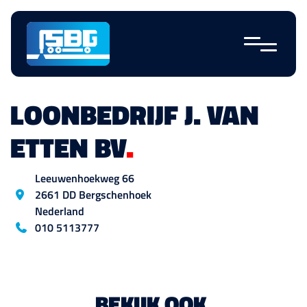
Skip
navigation
LOONBEDRIJF J. VAN
ETTEN BV
.
Location
Leeuwenhoekweg
66
2661 DD
Bergschenhoek
Nederland
Blog_field_telefoon
010 5113777
BEKIJK OOK
.