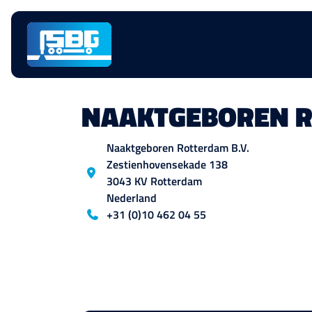
Skip
navigation
NAAKTGEBOREN R
Location
Naaktgeboren Rotterdam B.V.
Zestienhovensekade
138
3043 KV
Rotterdam
Nederland
Blog_field_telefoon
+31 (0)10 462 04 55