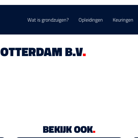
Wat is grondzuigen?
Opleidingen
Keuringen
OTTERDAM B.V
.
BEKIJK OOK
.