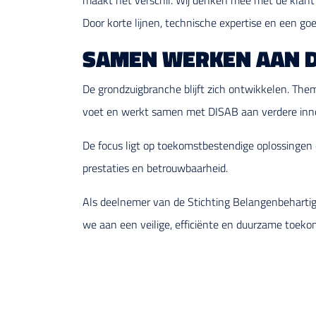
maakt het verschil. Wij denken mee met de klant 
Door korte lijnen, technische expertise en een goe
SAMEN WERKEN AAN D
De grondzuigbranche blijft zich ontwikkelen. Thema
voet en werkt samen met DISAB aan verdere inno
De focus ligt op toekomstbestendige oplossingen 
prestaties en betrouwbaarheid.
Als deelnemer van de Stichting Belangenbehartigi
we aan een veilige, efficiënte en duurzame toeko