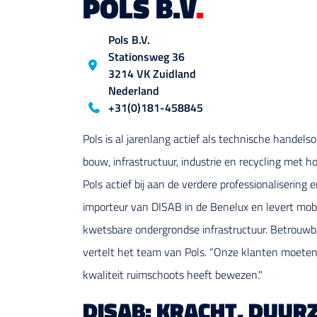
POLS B.V
.
Location
Pols B.V.
Stationsweg
36
3214 VK
Zuidland
Nederland
Blog_field_telefoon
+31(0)181-458845
Pols is al jarenlang actief als technische handel
bouw, infrastructuur, industrie en recycling met
Pols actief bij aan de verdere professionaliserin
importeur van DISAB in de Benelux en levert mobi
kwetsbare ondergrondse infrastructuur. Betrouwbaar
vertelt het team van Pols. “Onze klanten moeten
kwaliteit ruimschoots heeft bewezen."
DISAB: KRACHT, DUUR