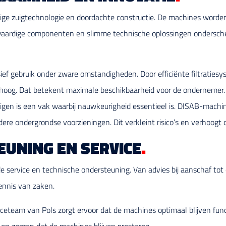
ige zuigtechnologie en doordachte constructie. De machines worden
gwaardige componenten en slimme technische oplossingen ondersch
ef gebruik onder zware omstandigheden. Door efficiënte filtratiesy
d hoog. Dat betekent maximale beschikbaarheid voor de ondernemer.
zuigen is een vak waarbij nauwkeurigheid essentieel is. DISAB-mac
ere ondergrondse voorzieningen. Dit verkleint risico’s en verhoogt d
EUNING EN SERVICE
.
de service en technische ondersteuning. Van advies bij aanschaf to
ennis van zaken.
iceteam van Pols zorgt ervoor dat de machines optimaal blijven fu