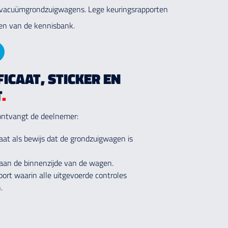
s vacuümgrondzuigwagens. Lege keuringsrapporten
n van de kennisbank.
FICAAT, STICKER EN
T
.
ontvangt de deelnemer:
icaat als bewijs dat de grondzuigwagen is
 aan de binnenzijde van de wagen.
port waarin alle uitgevoerde controles
.