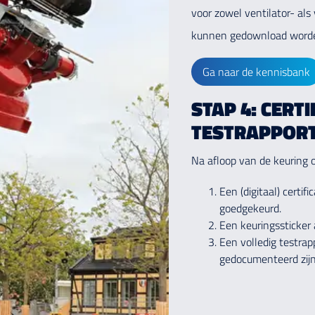
voor zowel ventilator- al
kunnen gedownload worde
Ga naar de kennisbank
STAP 4: CERTI
TESTRAPPOR
Na afloop van de keuring 
Een (digitaal) certif
goedgekeurd.
Een keuringssticker
Een volledig testrap
gedocumenteerd zijn