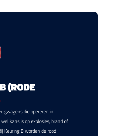
B (RODE
.
zuigwagens die opereren in
el kans is op explosies, brand of
 Bij Keuring B worden de rood