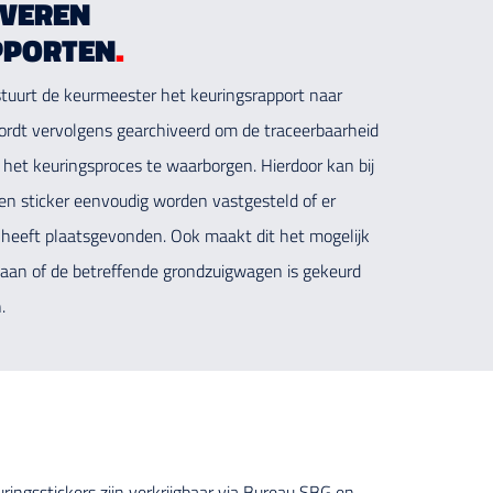
IVEREN
PPORTEN
.
stuurt de keurmeester het keuringsrapport naar
ordt vervolgens gearchiveerd om de traceerbaarheid
 het keuringsproces te waarborgen. Hierdoor kan bij
en sticker eenvoudig worden vastgesteld of er
 heeft plaatsgevonden. Ook maakt dit het mogelijk
 gaan of de betreffende grondzuigwagen is gekeurd
n.
ngsstickers zijn verkrijgbaar via Bureau SBG en