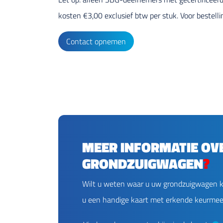
kosten €3,00 exclusief btw per stuk. Voor beste
Contact opnemen
MEER INFORMATIE OV
GRONDZUIGWAGEN
?
Wilt u weten waar u uw grondzuigwagen k
u een handige kaart met erkende keurmeest