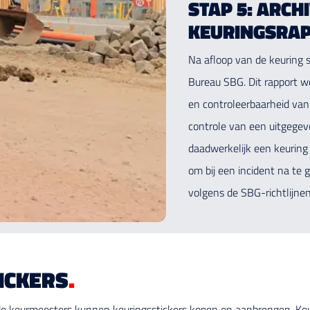
STAP 5: ARCH
KEURINGSRA
Na afloop van de keuring 
Bureau SBG. Dit rapport w
en controleerbaarheid van
controle van een uitgegev
daadwerkelijk een keuring
om bij een incident na te
volgens de SBG-richtlijne
ICKERS
.
e keurmeesters kunnen keuringsstickers kopen en aanbrengen. Keuri