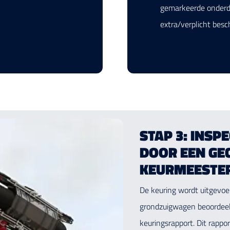
gemarkeerde onderde
extra/verplicht bes
STAP 3: INSP
DOOR EEN GE
KEURMEESTE
De keuring wordt uitgevoer
grondzuigwagen beoordeel
keuringsrapport. Dit rappo