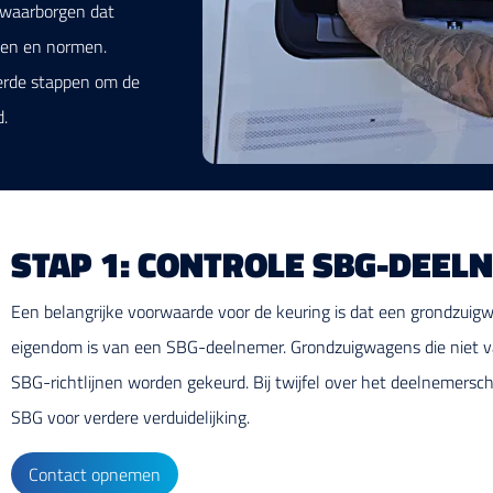
e waarborgen dat
sen en normen.
oerde stappen om de
d.
STAP 1: CONTROLE SBG-DEEL
Een belangrijke voorwaarde voor de keuring is dat een grondzuig
eigendom is van een SBG-deelnemer. Grondzuigwagens die niet v
SBG-richtlijnen worden gekeurd. Bij twijfel over het deelneme
SBG voor verdere verduidelijking.
Contact opnemen