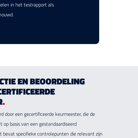
len in het testrapport als
chouwd.
ECTIE EN BEOORDELING
CERTIFICEERDE
R
.
d door een gecertificeerde keurmeester, die de
t op basis van een gestandaardiseerd
rt bevat specifieke controlepunten die relevant zijn