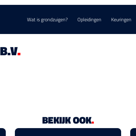
Wat is grondzuigen?
Opleidingen
Keuringen
B.V
.
BEKIJK OOK
.