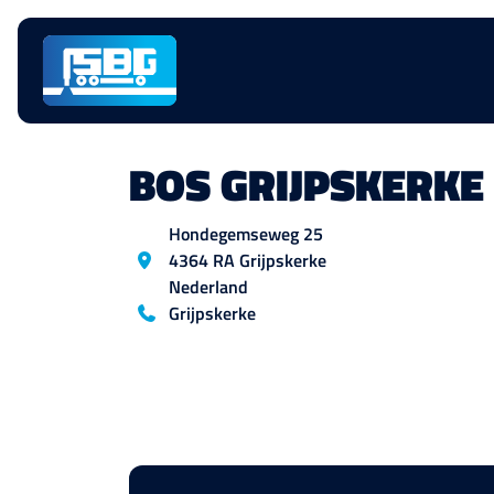
Sauter la
navigation
BOS GRIJPSKERKE 
Emplacement
Hondegemseweg
25
4364 RA
Grijpskerke
Nederland
Blog_field_telefoon
Grijpskerke