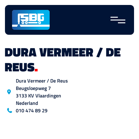
Sauter la
navigation
DURA VERMEER / DE
REUS
.
Emplacement
Dura Vermeer / De Reus
Beugsloepweg
7
3133 KV
Vlaardingen
Nederland
Blog_field_telefoon
010 474 89 29