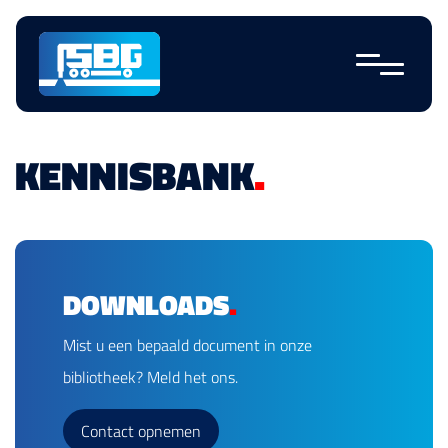
Sauter la
navigation
KENNISBANK
.
DOWNLOADS
.
Mist u een bepaald document in onze
bibliotheek? Meld het ons.
Contact opnemen