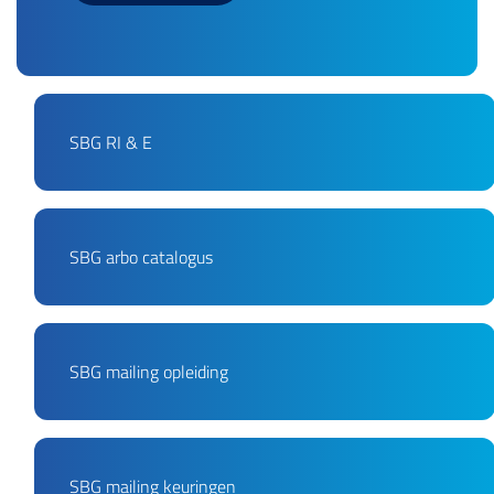
PDF Fichier
SBG RI & E
PDF Fichier
SBG arbo catalogus
PDF Fichier
SBG mailing opleiding
PDF Fichier
SBG mailing keuringen