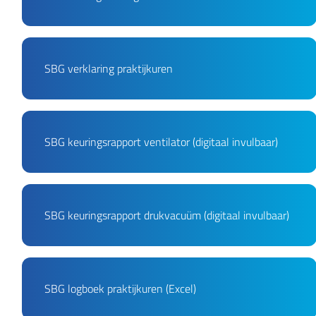
PDF Fichier
SBG verklaring praktijkuren
PDF Fichier
SBG keuringsrapport ventilator (digitaal invulbaar)
PDF Fichier
SBG keuringsrapport drukvacuüm (digitaal invulbaar)
XLSX Fichier
SBG logboek praktijkuren (Excel)