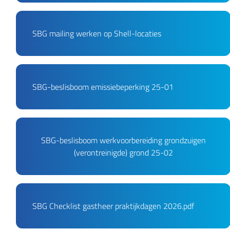
PDF Fichier
SBG mailing werken op Shell-locaties
PDF Fichier
SBG-beslisboom emissiebeperking 25-01
PDF Fichier
SBG-beslisboom werkvoorbereiding grondzuigen
(verontreinigde) grond 25-02
PDF Fichier
SBG Checklist gastheer praktijkdagen 2026.pdf