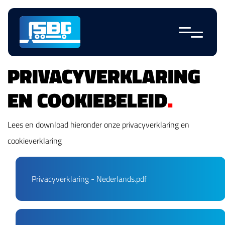
Navigatie
overslaan
PRIVACYVERKLARING
EN COOKIEBELEID
.
Lees en download hieronder onze privacyverklaring en
cookieverklaring
PDF Bestand
Privacyverklaring - Nederlands.pdf