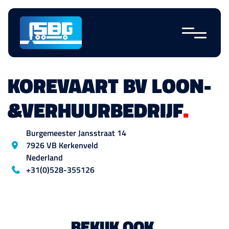
Skip
navigation
KOREVAART BV LOON-
&VERHUURBEDRIJF
.
Location
Burgemeester Jansstraat
14
7926 VB
Kerkenveld
Nederland
Blog_field_telefoon
+31(0)528-355126
BEKIJK OOK
.