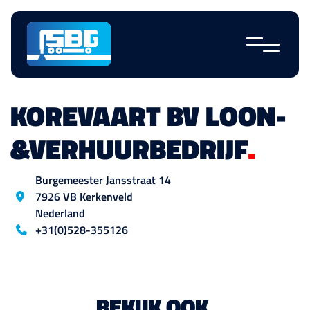
Sauter la
navigation
KOREVAART BV LOON-
&VERHUURBEDRIJF
.
Emplacement
Burgemeester Jansstraat
14
7926 VB
Kerkenveld
Nederland
Blog_field_telefoon
+31(0)528-355126
BEKIJK OOK
.