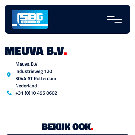
Sauter la
navigation
MEUVA B.V
.
Emplacement
Meuva B.V.
Industrieweg
120
3044 AT
Rotterdam
Nederland
Blog_field_telefoon
+31 (0)10 495 0602
BEKIJK OOK
.