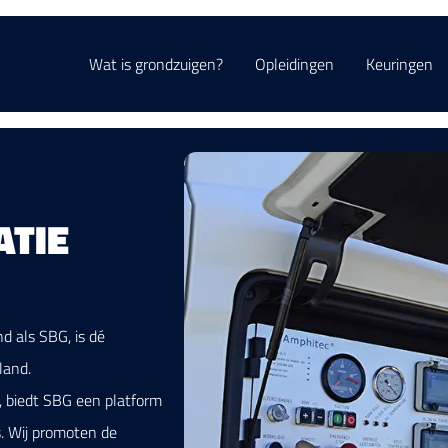
Wat is grondzuigen?
Opleidingen
Keuringen
TIE
d als SBG, is dé
land.
n, biedt SBG een platform
s. Wij promoten de