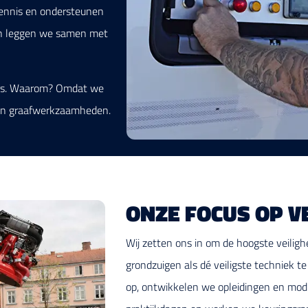
kennis en ondersteunen
 en leggen we samen met
ers. Waarom? Omdat we
 van graafwerkzaamheden.
ONZE FOCUS OP VE
Wij zetten ons in om de hoogste veili
grondzuigen als dé veiligste techniek te 
op, ontwikkelen we opleidingen en mo