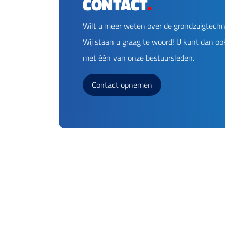
CONTACT
.
Wilt u meer weten over de grondzuigtechn
Wij staan u graag te woord! U kunt dan oo
met één van onze bestuursleden.
Contact opnemen