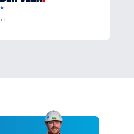
ie
.nl