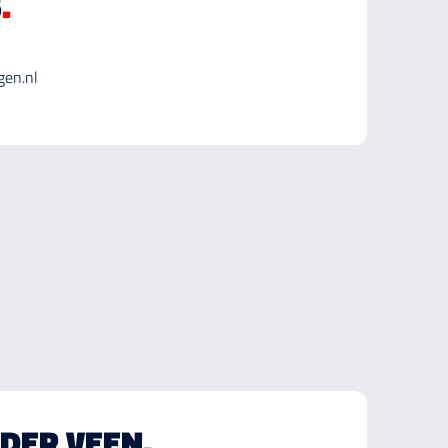
S
.
gen.nl
 DER VEEN
.