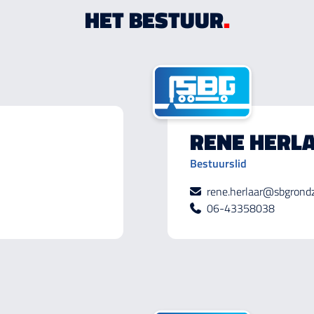
HET BESTUUR
.
RENE HERL
Bestuurslid
rene.herlaar@sbgrondz
06-43358038