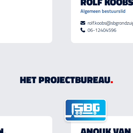
ROLF KOOB
Algemeen bestuurslid
rolf.koobs@sbgrondzui
06-12404596
HET PROJECTBUREAU
.
N
.
ANOUK VAN