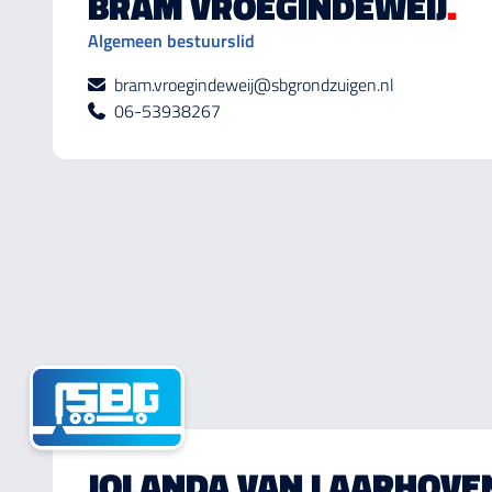
BRAM VROEGINDEWEIJ
.
Algemeen bestuurslid
bram.vroegindeweij@sbgrondzuigen.nl
06-53938267
JOLANDA VAN LAARHOVE