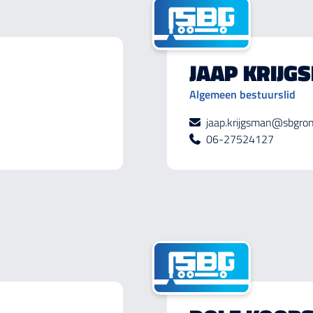
JAAP KRIJG
Algemeen bestuurslid
jaap.krijgsman@sbgron
06-27524127