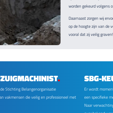
worden gekeurd volgens o
Daarnaast zorgen wij ervo
op de hoogte zijn van de v
vooral dat zij veilig graven!
DZUIGMACHINIST
.
SBG-KE
 de Stichting Belangenorganisatie
Er wordt momente
van vakmensen die veilig en professioneel met
een specifieke m
Naar verwachting