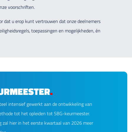
nze voorschriften.
or dat u erop kunt vertrouwen dat onze deelnemers
eiligheidsregels, toepassingen en mogelijkheden, én
URMEESTER
.
el intensief gewerkt aan de ontwikkeling van
ethode tot het opleiden tot SBG-keurmeester.
 zal hier in het eerste kwartaal van 2026 meer